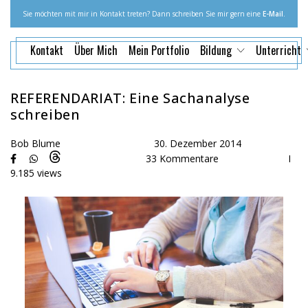
Sie möchten mit mir in Kontakt treten? Dann schreiben Sie mir gern eine
E-Mail
.
Kontakt
Über Mich
Mein Portfolio
Bildung
Unterricht
REFERENDARIAT: Eine Sachanalyse
schreiben
Bob Blume
30. Dezember 2014
33 Kommentare
I
9.185 views