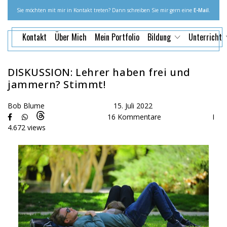
Sie möchten mit mir in Kontakt treten? Dann schreiben Sie mir gern eine
E-Mail
.
Kontakt
Über Mich
Mein Portfolio
Bildung
Unterricht
DISKUSSION: Lehrer haben frei und
jammern? Stimmt!
Bob Blume
15. Juli 2022
16 Kommentare
I
4.672 views