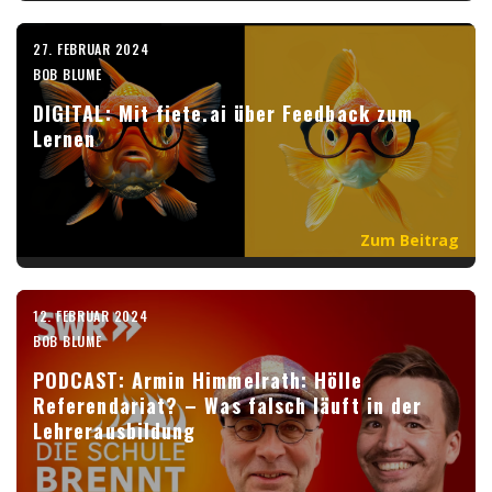
27. FEBRUAR 2024
BOB BLUME
DIGITAL: Mit fiete.ai über Feedback zum
Lernen
Zum Beitrag
12. FEBRUAR 2024
BOB BLUME
PODCAST: Armin Himmelrath: Hölle
Referendariat? – Was falsch läuft in der
Lehrerausbildung