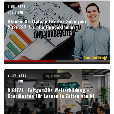
1. JULI 2026
BOB BLUME
Blanko-Stoffpläne für das Schuljahr
2026/27 für alle Bundesländer
Zum Beitrag
2. JUNI 2026
BOB BLUME
DIGITAL: Zeitgemäße Weiterbildung –
Koordinaten für Lernen in Zeiten von KI