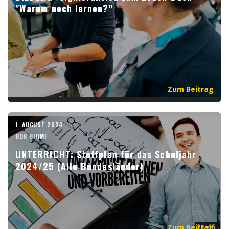
"Warum noch lernen?"
Zum Beitrag
1. AUGUST 2024
BOB BLUME
UNTERRICHT: Stoffplan für das Schuljahr
2024/25 (Alle Bundesländer)
Zum Beitrag