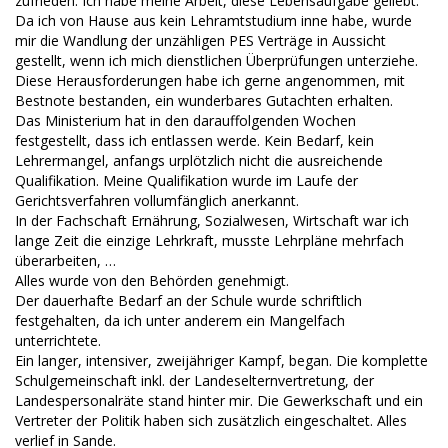
zufrieden. Ich habe meine Arbeit, diese Lebensaufgabe geliebt.
Da ich von Hause aus kein Lehramtstudium inne habe, wurde
mir die Wandlung der unzähligen PES Verträge in Aussicht
gestellt, wenn ich mich dienstlichen Überprüfungen unterziehe.
Diese Herausforderungen habe ich gerne angenommen, mit
Bestnote bestanden, ein wunderbares Gutachten erhalten.
Das Ministerium hat in den darauffolgenden Wochen
festgestellt, dass ich entlassen werde. Kein Bedarf, kein
Lehrermangel, anfangs urplötzlich nicht die ausreichende
Qualifikation. Meine Qualifikation wurde im Laufe der
Gerichtsverfahren vollumfänglich anerkannt.
In der Fachschaft Ernährung, Sozialwesen, Wirtschaft war ich
lange Zeit die einzige Lehrkraft, musste Lehrpläne mehrfach
überarbeiten, …
Alles wurde von den Behörden genehmigt.
Der dauerhafte Bedarf an der Schule wurde schriftlich
festgehalten, da ich unter anderem ein Mangelfach
unterrichtete.
Ein langer, intensiver, zweijähriger Kampf, began. Die komplette
Schulgemeinschaft inkl. der Landeselternvertretung, der
Landespersonalräte stand hinter mir. Die Gewerkschaft und ein
Vertreter der Politik haben sich zusätzlich eingeschaltet. Alles
verlief in Sande.