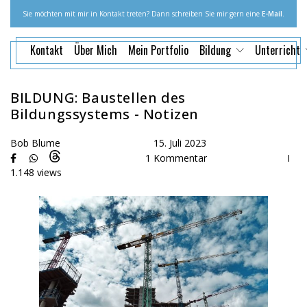
Sie möchten mit mir in Kontakt treten? Dann schreiben Sie mir gern eine
E-Mail
.
Kontakt
Über Mich
Mein Portfolio
Bildung
Unterricht
BILDUNG: Baustellen des
Bildungssystems - Notizen
Bob Blume
15. Juli 2023
1 Kommentar
I
1.148 views