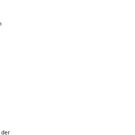
n
 der