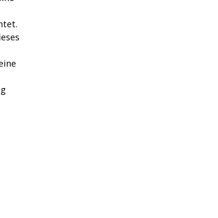
tet.
ieses
eine
ag