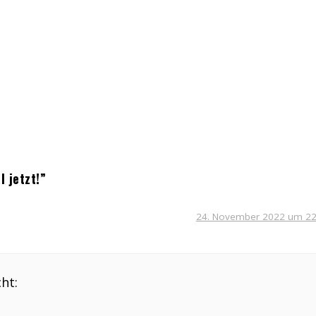
 jetzt!”
24. November 2022 um 22
ht: