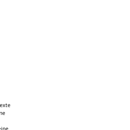
Texte
ine
eine