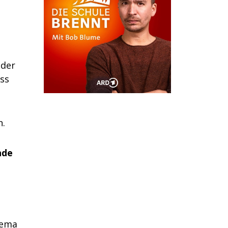
 der
ass
n.
nde
hema