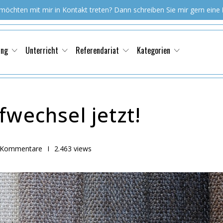
 möchten mit mir in Kontakt treten? Dann schreiben Sie mir gern eine
ung
Unterricht
Referendariat
Kategorien
fwechsel jetzt!
 Kommentare
I
2.463 views