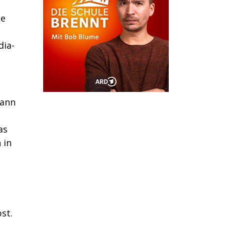
ie
dia-
kann
as
 in
st.