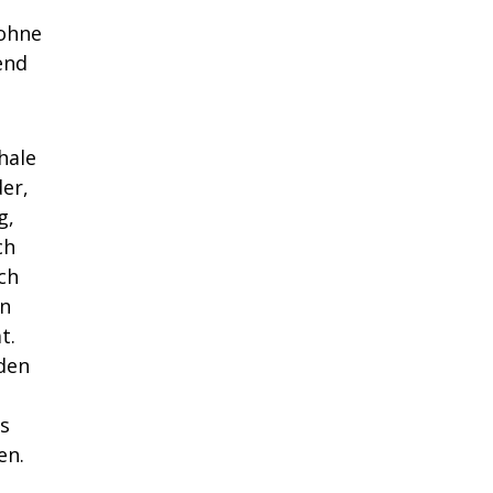
 ohne
end
hale
er,
g,
ch
ich
in
t.
 den
es
en.