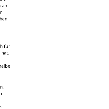
a an
r
chen
ch für
 hat,
halbe
n,
n
as