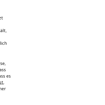
zt
ält,
lich
se,
ass
ass es
st
,
mer