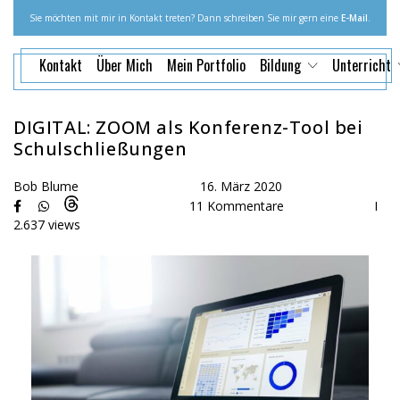
Sie möchten mit mir in Kontakt treten? Dann schreiben Sie mir gern eine
E-Mail
.
Kontakt
Über Mich
Mein Portfolio
Bildung
Unterricht
DIGITAL: ZOOM als Konferenz-Tool bei
Schulschließungen
Bob Blume
16. März 2020
11 Kommentare
I
2.637 views