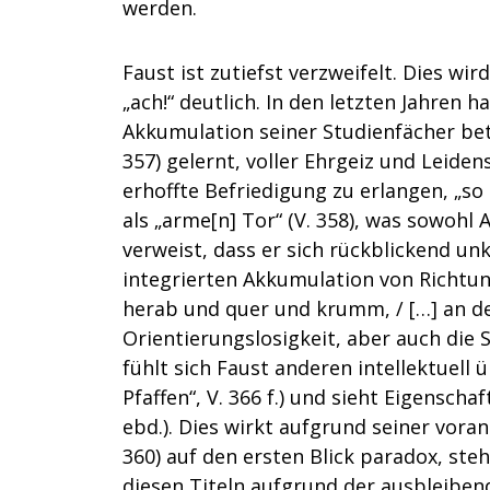
werden.
Faust ist zutiefst verzweifelt. Dies wi
„ach!“ deutlich. In den letzten Jahren 
Akkumulation seiner Studienfächer beto
357) gelernt, voller Ehrgeiz und Leide
erhoffte Befriedigung zu erlangen, „so k
als „arme[n] Tor“ (V. 358), was sowohl 
verweist, dass er sich rückblickend u
integrierten Akkumulation von Richtung
herab und quer und krumm, / […] an der
Orientierungslosigkeit, aber auch die 
fühlt sich Faust anderen intellektuell 
Pfaffen“, V. 366 f.) und sieht Eigenscha
ebd.). Dies wirkt aufgrund seiner vora
360) auf den ersten Blick paradox, steh
diesen Titeln aufgrund der ausbleibend