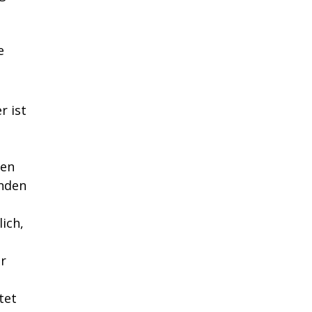
e
r ist
nen
enden
ich,
er
tet