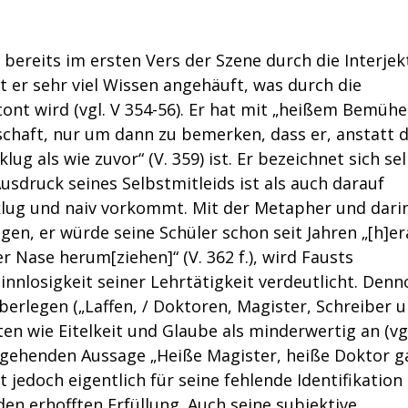
rd bereits im ersten Vers der Szene durch die Interjek
hat er sehr viel Wissen angehäuft, was durch die
nt wird (vgl. V 354-56). Er hat mit „heißem Bemühen
nschaft, nur um dann zu bemerken, dass er, anstatt d
lug als wie zuvor“ (V. 359) ist. Er bezeichnet sich se
Ausdruck seines Selbstmitleids ist als auch darauf
nklug und naiv vorkommt. Mit der Metapher und dari
en, er würde seine Schüler schon seit Jahren „[h]er
 Nase herum[ziehen]“ (V. 362 f.), wird Fausts
Sinnlosigkeit seiner Lehrtätigkeit verdeutlicht. Den
überlegen („Laffen, / Doktoren, Magister, Schreiber 
ften wie Eitelkeit und Glaube als minderwertig an (vg
ngehenden Aussage „Heiße Magister, heiße Doktor ga
t jedoch eigentlich für seine fehlende Identifikation
en erhofften Erfüllung. Auch seine subjektive