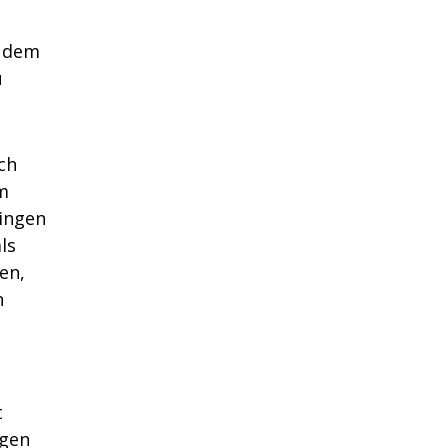
t dem
u
ch
em
ingen
ls
en,
n
t
igen