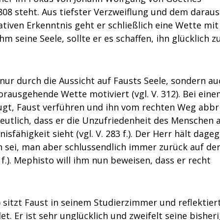
08 steht. Aus tiefster Verzweiflung und dem daraus
ativen Erkenntnis geht er schließlich eine Wette mi
m seine Seele, sollte er es schaffen, ihn glücklich z
 nur durch die Aussicht auf Fausts Seele, sondern au
rausgehende Wette motiviert (vgl. V. 312). Bei ein
ugt, Faust verführen und ihn vom rechten Weg abbr
d deutlich, dass er die Unzufriedenheit des Menschen a
sfähigkeit sieht (vgl. V. 283 f.). Der Herr hält dageg
ch sei, man aber schlussendlich immer zurück auf de
 f.). Mephisto will ihm nun beweisen, dass er recht
) sitzt Faust in seinem Studierzimmer und reflektier
det. Er ist sehr unglücklich und zweifelt seine bisher