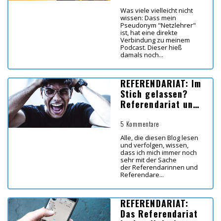
Was viele vielleicht nicht
wissen: Dass mein
Pseudonym "Netzlehrer"
ist, hat eine direkte
Verbindung zu meinem
Podcast. Dieser hieß
damals noch...
REFERENDARIAT: Im
Stich gelassen?
Referendariat und
Corona - das
leidige Thema
5 Kommentare
Alle, die diesen Blog lesen
und verfolgen, wissen,
dass ich mich immer noch
sehr mit der Sache
der Referendarinnen und
Referendare...
REFERENDARIAT:
Das Referendariat