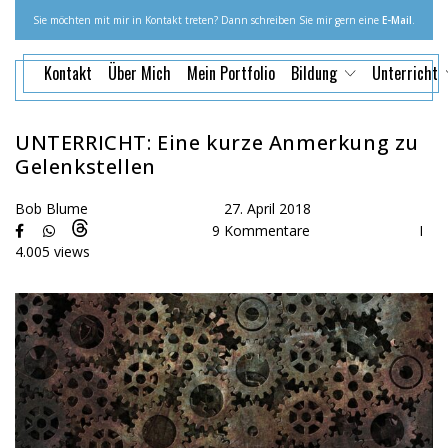
Sie möchten mit mir in Kontakt treten? Dann schreiben Sie mir gern eine
E-Mail
.
Kontakt
Über Mich
Mein Portfolio
Bildung
Unterricht
UNTERRICHT: Eine kurze Anmerkung zu
Gelenkstellen
Bob Blume
27. April 2018
9 Kommentare
I
4.005 views