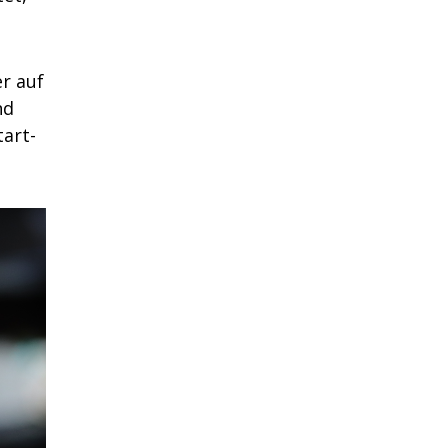
r auf
nd
tart-