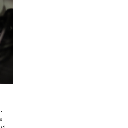
-
s
tet,