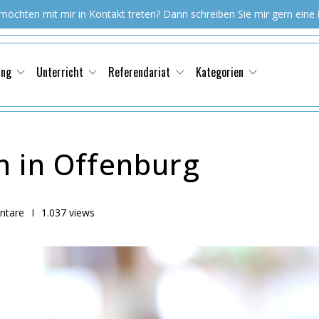
 möchten mit mir in Kontakt treten? Dann schreiben Sie mir gern eine
ung
Unterricht
Referendariat
Kategorien
n in Offenburg
ntare
I
1.037 views