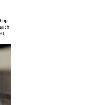
s
shop
 auch
et.