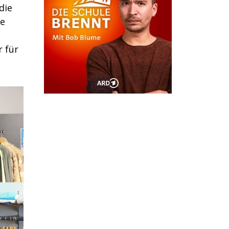
die
ie
r für