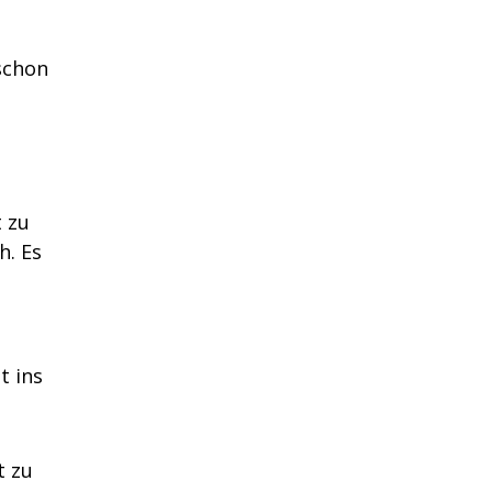
 schon
t zu
h. Es
t ins
t zu