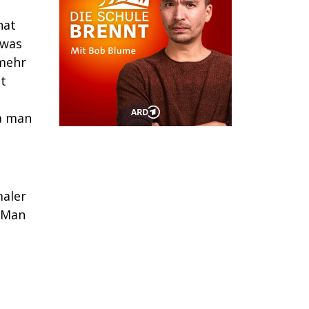
hat
 was
mehr
t
Da man
maler
: Man