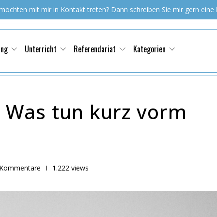
 möchten mit mir in Kontakt treten? Dann schreiben Sie mir gern eine
ung
Unterricht
Referendariat
Kategorien
 Was tun kurz vorm
 Kommentare
I
1.222 views