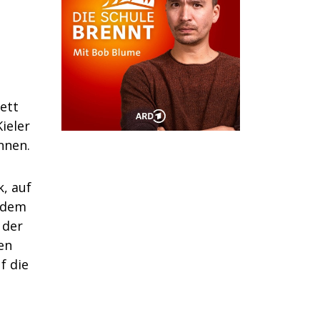
ett
ieler
nnen.
, auf
n dem
 der
en
f die