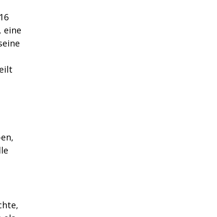
 16
, eine
seine
ilt
ben,
le
hte,