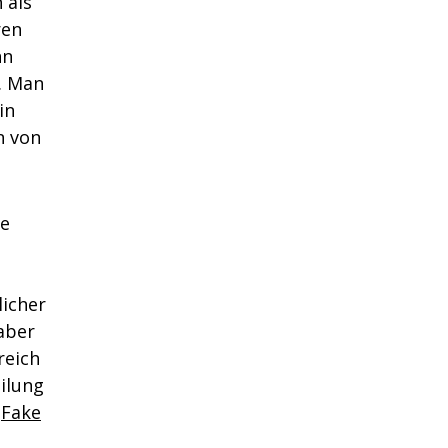
 als
ren
nn
. Man
in
n von
ne
licher
aber
reich
ilung
a
Fake