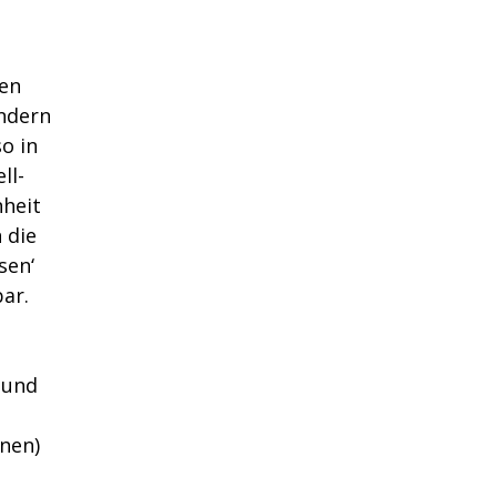
den
ondern
o in
ll-
nheit
 die
sen‘
ar.
 und
nen)