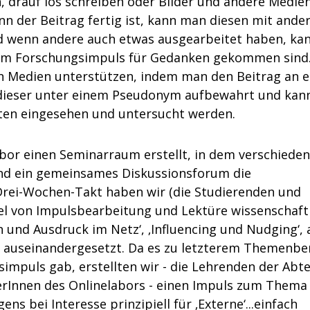
, drauf los schreiben oder Bilder und andere Medien
n der Beitrag fertig ist, kann man diesen mit ande
nd wenn andere auch etwas ausgearbeitet haben, ka
nem Forschungsimpuls für Gedanken gekommen sind
n Medien unterstützen, indem man den Beitrag an e
 dieser unter einem Pseudonym aufbewahrt und kan
rten eingesehen und untersucht werden.
bor einen Seminarraum erstellt, in dem verschiede
d ein gemeinsames Diskussionsforum die
Drei-Wochen-Takt haben wir (die Studierenden und
el von Impulsbearbeitung und Lektüre wissenschaft
und Ausdruck im Netz‘, ‚Influencing und Nudging‘, 
 auseinandergesetzt. Da es zu letzterem Themenbe
impuls gab, erstellten wir - die Lehrenden der Abte
erInnen des Onlinelabors - einen Impuls zum Them
ns bei Interesse prinzipiell für ‚Externe‘...einfach