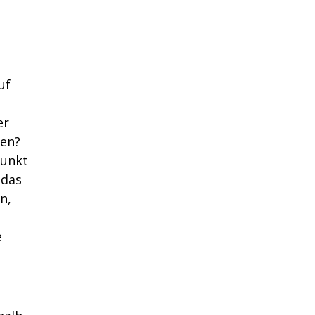
uf
er
sen?
Punkt
 das
n,
e