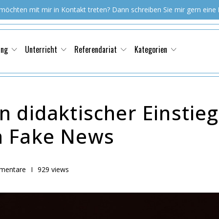
 möchten mit mir in Kontakt treten? Dann schreiben Sie mir gern eine
ung
Unterricht
Referendariat
Kategorien
 didaktischer Einstieg
n Fake News
mentare
I
929 views