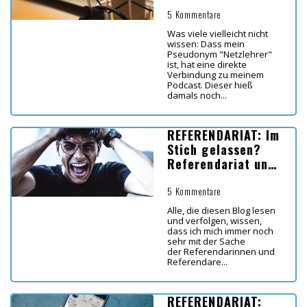
und Referendare
5 Kommentare
Was viele vielleicht nicht
wissen: Dass mein
Pseudonym "Netzlehrer"
ist, hat eine direkte
Verbindung zu meinem
Podcast. Dieser hieß
damals noch...
REFERENDARIAT: Im
Stich gelassen?
Referendariat und
Corona - das
leidige Thema
5 Kommentare
Alle, die diesen Blog lesen
und verfolgen, wissen,
dass ich mich immer noch
sehr mit der Sache
der Referendarinnen und
Referendare...
REFERENDARIAT: