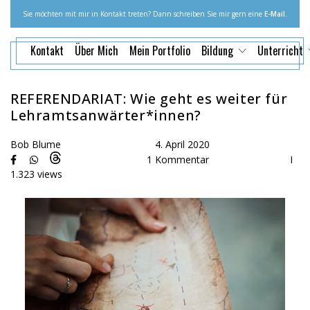
Sie möchten mit mir in Kontakt treten? Dann schreiben Sie mir gern eine
E-Mail
.
Kontakt
Über Mich
Mein Portfolio
Bildung
Unterricht
REFERENDARIAT: Wie geht es weiter für
Lehramtsanwärter*innen?
Bob Blume
4. April 2020
1 Kommentar
I
1.323 views