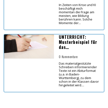
Klassenzimmer
In Zeiten von Krise und KI
beschäftigt mich
momentan die Frage am
meisten, wie Bildung
berühren kann. Solche
Momente der...
UNTERRICHT:
Musterbeispiel für
das
materialgestützte
Schreiben
0 Kommentare
informierender
Das materialgestützte
Texte
Schreiben informierender
Texte ist ein Abiturformat
(u.a. in Baden-
Württemberg), zu dem
schon in der Klassen davor
hingeleitet wird....