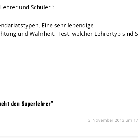
ehrer und Schüler":
ndariatstypen
,
Eine sehr lebendige
ichtung und Wahrheit
,
Test: welcher Lehrertyp sind S
cht den Superlehrer”
3. November 2013 um 17