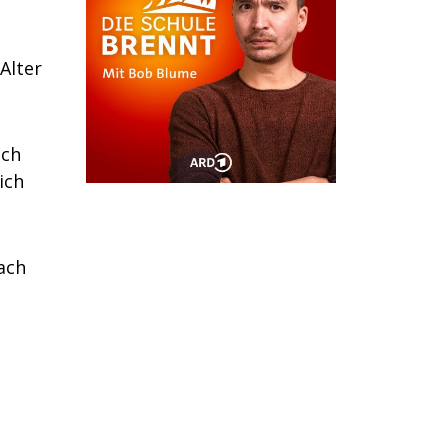
Alter
uch
ich
ach