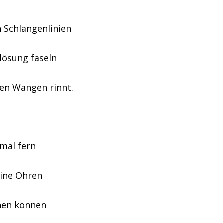
n Schlangenlinien
rlösung faseln
nen Wangen rinnt.
 mal fern
eine Ohren
hnen können