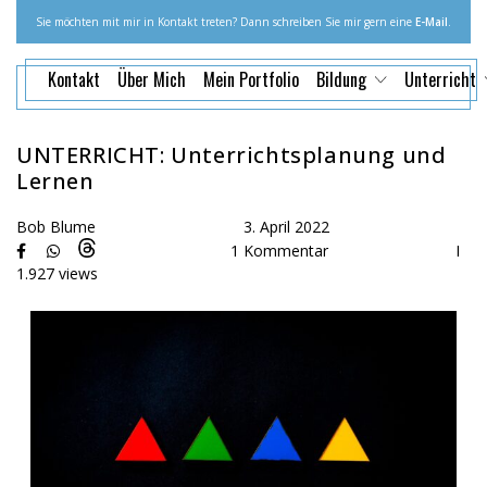
Sie möchten mit mir in Kontakt treten? Dann schreiben Sie mir gern eine
E-Mail
.
Kontakt
Über Mich
Mein Portfolio
Bildung
Unterricht
UNTERRICHT: Unterrichtsplanung und
Lernen
Bob Blume
3. April 2022
1 Kommentar
I
1.927 views