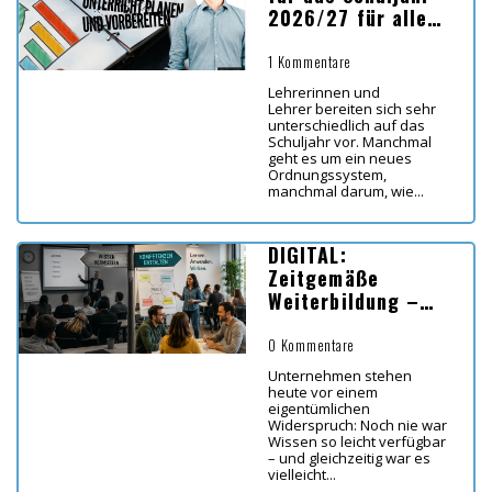
2026/27 für alle
Bundesländer
1 Kommentare
Lehrerinnen und
Lehrer bereiten sich sehr
unterschiedlich auf das
Schuljahr vor. Manchmal
geht es um ein neues
Ordnungssystem,
manchmal darum, wie...
DIGITAL:
Zeitgemäße
Weiterbildung –
Koordinaten für
Lernen in Zeiten
0 Kommentare
von KI
Unternehmen stehen
heute vor einem
eigentümlichen
Widerspruch: Noch nie war
Wissen so leicht verfügbar
– und gleichzeitig war es
vielleicht...