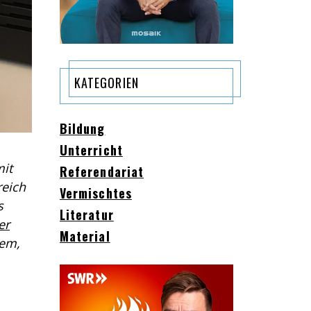
KATEGORIEN
Bildung
Unterricht
it
Referendariat
reich
Vermischtes
s
Literatur
er
Material
lem,