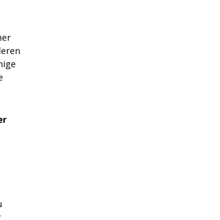
mer
deren
nige
e
er
u
r