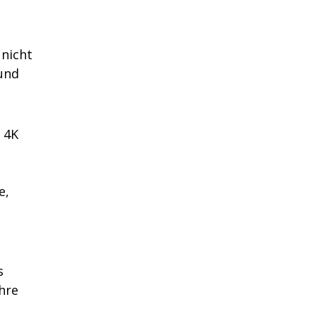
nicht
 und
 4K
e,
s
hre