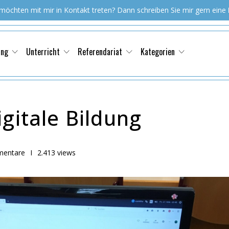
 möchten mit mir in Kontakt treten? Dann schreiben Sie mir gern eine
ung
Unterricht
Referendariat
Kategorien
igitale Bildung
entare
I
2.413 views