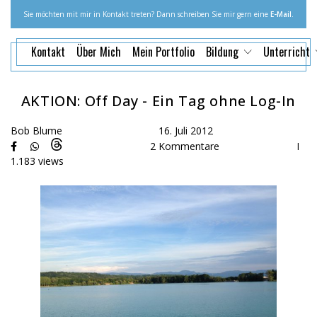
Sie möchten mit mir in Kontakt treten? Dann schreiben Sie mir gern eine
E-Mail
.
Kontakt
Über Mich
Mein Portfolio
Bildung
Unterricht
AKTION: Off Day - Ein Tag ohne Log-In
Bob Blume
16. Juli 2012
2 Kommentare
I
1.183 views