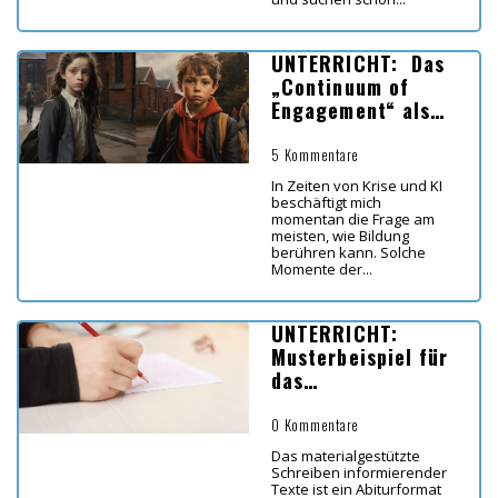
UNTERRICHT: Das
„Continuum of
Engagement“ als
Werkzeug für mehr
Engagement im
5 Kommentare
Klassenzimmer
In Zeiten von Krise und KI
beschäftigt mich
momentan die Frage am
meisten, wie Bildung
berühren kann. Solche
Momente der...
UNTERRICHT:
Musterbeispiel für
das
materialgestützte
Schreiben
0 Kommentare
informierender
Das materialgestützte
Texte
Schreiben informierender
Texte ist ein Abiturformat