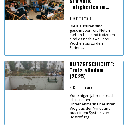
Sinnvolle
Tätigkeiten im
Unterricht vor den
Ferien
1 Kommentare
Die Klausuren sind
geschrieben, die Noten
stehen fest, und trotzdem
sind es noch zwei, drei
Wochen bis zu den
Ferien....
KURZGESCHICHTE:
Trotz alledem
(2025)
4 Kommentare
Vor einigen Jahren sprach
ich mit einer
Unternehmerin über ihren
Weg aus der Armut und
aus einem System von
Bestrafung...