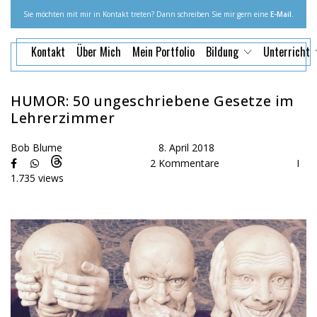
Sie möchten mit mir in Kontakt treten? Dann schreiben Sie mir gern eine
E-Mail
.
Kontakt
Über Mich
Mein Portfolio
Bildung
Unterricht
HUMOR: 50 ungeschriebene Gesetze im
Lehrerzimmer
Bob Blume
8. April 2018
2 Kommentare
I
1.735 views