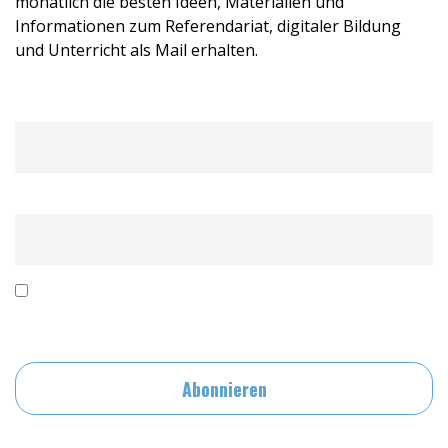
monatlich die besten Ideen, Materialien und
Informationen zum Referendariat, digitaler Bildung
und Unterricht als Mail erhalten.
Name
Email
Mit der Nutzung dieses Formulars erklärst du dich mit
der Speicherung und Verarbeitung deiner Daten durch diese
Website einverstanden.