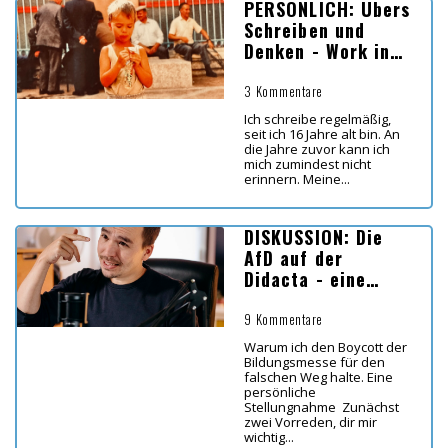
PERSÖNLICH: Übers
Schreiben und
Denken - Work in
Progress
3 Kommentare
Ich schreibe regelmäßig,
seit ich 16 Jahre alt bin. An
die Jahre zuvor kann ich
mich zumindest nicht
erinnern. Meine...
DISKUSSION: Die
AfD auf der
Didacta - eine
persönliche
Stellungnahme
9 Kommentare
Warum ich den Boycott der
Bildungsmesse für den
falschen Weg halte. Eine
persönliche
Stellungnahme Zunächst
zwei Vorreden, dir mir
wichtig...