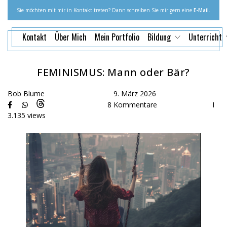
Sie möchten mit mir in Kontakt treten? Dann schreiben Sie mir gern eine
E-Mail
.
Kontakt
Über Mich
Mein Portfolio
Bildung
Unterricht
FEMINISMUS: Mann oder Bär?
Bob Blume
9. März 2026
8 Kommentare
I
3.135 views