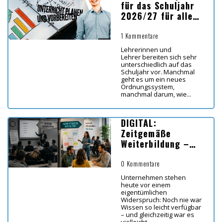
für das Schuljahr
2026/27 für alle
Bundesländer
1 Kommentare
Lehrerinnen und
Lehrer bereiten sich sehr
unterschiedlich auf das
Schuljahr vor. Manchmal
geht es um ein neues
Ordnungssystem,
manchmal darum, wie...
DIGITAL:
Zeitgemäße
Weiterbildung –
Koordinaten für
Lernen in Zeiten
0 Kommentare
von KI
Unternehmen stehen
heute vor einem
eigentümlichen
Widerspruch: Noch nie war
Wissen so leicht verfügbar
– und gleichzeitig war es