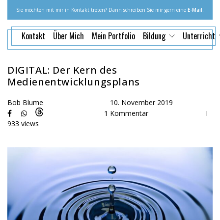
Sie möchten mit mir in Kontakt treten? Dann schreiben Sie mir gern eine
E-Mail
.
Kontakt
Über Mich
Mein Portfolio
Bildung
Unterricht
DIGITAL: Der Kern des
Medienentwicklungsplans
Bob Blume
10. November 2019
1 Kommentar
I
933 views