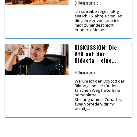
3 Kommentare
Ich schreibe regelmäßig,
seit ich 16 Jahre alt bin. An
die Jahre zuvor kann ich
mich zumindest nicht
erinnern. Meine...
DISKUSSION: Die
AfD auf der
Didacta - eine
persönliche
Stellungnahme
9 Kommentare
Warum ich den Boycott der
Bildungsmesse für den
falschen Weg halte. Eine
persönliche
Stellungnahme Zunächst
zwei Vorreden, dir mir
wichtig...