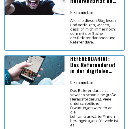
Referendariat und
Corona - das
leidige Thema
5 Kommentare
Alle, die diesen Blog lesen
und verfolgen, wissen,
dass ich mich immer noch
sehr mit der Sache
der Referendarinnen und
Referendare...
REFERENDARIAT:
Das Referendariat
in der digitalen
Transformation
0 Kommentare
Das Referendariat ist
sowieso schon eine große
Herausforderung. Viele
unterschiedliche
Erwartungen werden an
die
Lehramtsanwärter*innen
herangetragen. Für viele ist
es...