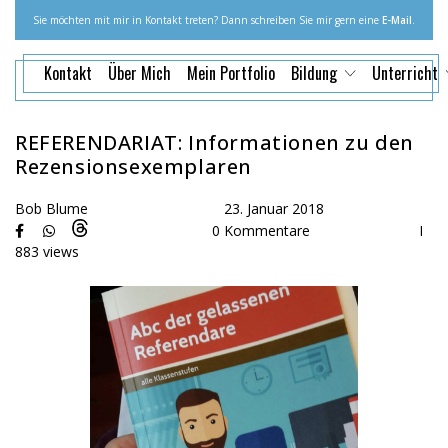
Sie möchten mit mir in Kontakt treten? Dann schreiben Sie mir gern eine
E-Mail
.
Kontakt
Über Mich
Mein Portfolio
Bildung
Unterricht
REFERENDARIAT: Informationen zu den
Rezensionsexemplaren
Bob Blume
23. Januar 2018
0 Kommentare
I
883 views