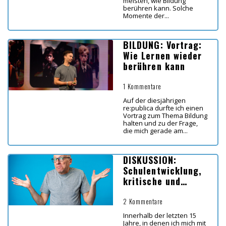
meisten, wie Bildung
berühren kann. Solche
Momente der...
BILDUNG: Vortrag:
Wie Lernen wieder
berühren kann
1 Kommentare
Auf der diesjährigen
re:publica durfte ich einen
Vortrag zum Thema Bildung
halten und zu der Frage,
die mich gerade am...
DISKUSSION:
Schulentwicklung,
kritische und
unwillige
Kolleg*innen – Ein
2 Kommentare
Update 2025
Innerhalb der letzten 15
Jahre, in denen ich mich mit