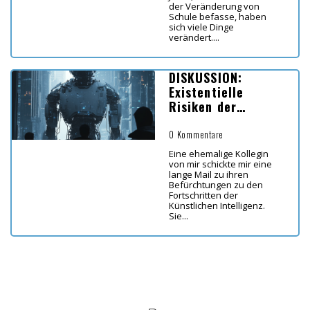
der Veränderung von
Schule befasse, haben
sich viele Dinge
verändert....
DISKUSSION:
Existentielle
Risiken der
Künstlichen
Intelligenz – Ein
0 Kommentare
Weckruf
Eine ehemalige Kollegin
von mir schickte mir eine
lange Mail zu ihren
Befürchtungen zu den
Fortschritten der
Künstlichen Intelligenz.
Sie...