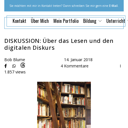
Sie möchten mit mir in Kontakt treten? Dann schreiben Sie mir gern eine
E-Mail
.
Kontakt
Über Mich
Mein Portfolio
Bildung
Unterricht
DISKUSSION: Über das Lesen und den
digitalen Diskurs
Bob Blume
14. Januar 2018
4 Kommentare
I
1.857 views