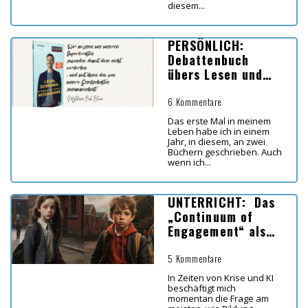
diesem...
PERSÖNLICH:
Debattenbuch
übers Lesen und
Schreiben
6 Kommentare
Das erste Mal in meinem
Leben habe ich in einem
Jahr, in diesem, an zwei
Büchern geschrieben. Auch
wenn ich...
UNTERRICHT: Das
„Continuum of
Engagement“ als
Werkzeug für mehr
Engagement im
5 Kommentare
Klassenzimmer
In Zeiten von Krise und KI
beschäftigt mich
momentan die Frage am