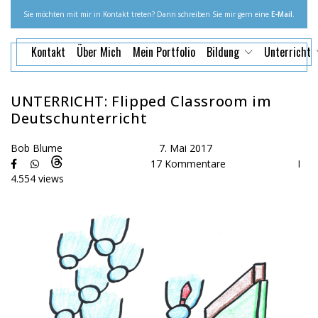
Sie möchten mit mir in Kontakt treten? Dann schreiben Sie mir gern eine
E-Mail
.
Kontakt
Über Mich
Mein Portfolio
Bildung
Unterricht
UNTERRICHT: Flipped Classroom im
Deutschunterricht
Bob Blume
7. Mai 2017
17 Kommentare
I
4.554 views