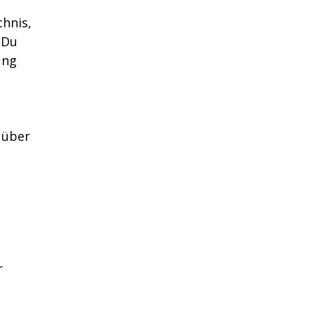
chnis,
 Du
ung
, über
r