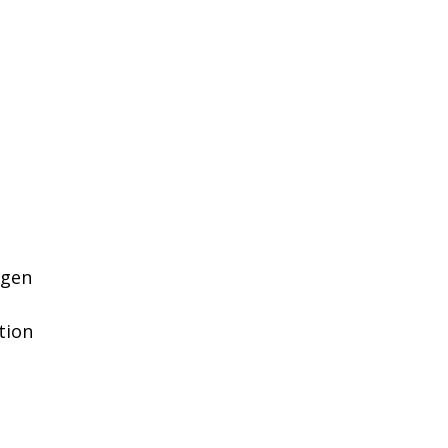
igen
tion