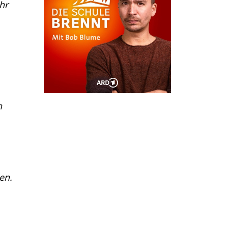
hr
n
en.