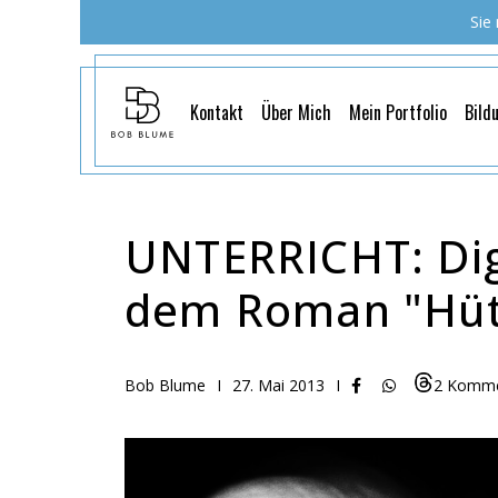
Sie
Kontakt
Über Mich
Mein Portfolio
Bild
UNTERRICHT: Digi
dem Roman "Hüte
Bob Blume
I
27. Mai 2013
I
2 Komme