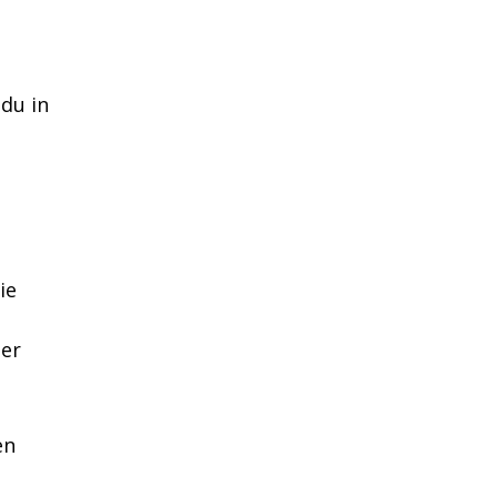
du in
ie
ner
en