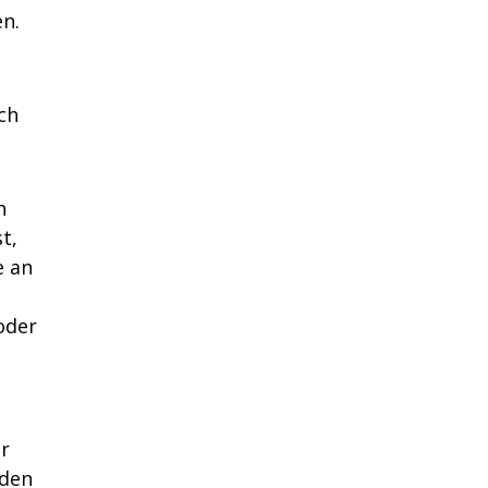
en.
ch
h
t,
e an
oder
er
 den