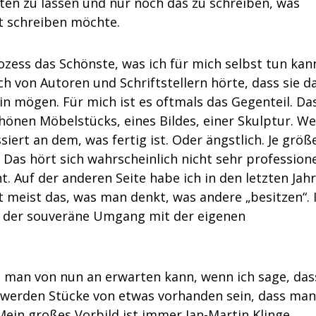
iten zu lassen und nur noch das zu schreiben, was
t schreiben möchte.
rozess das Schönste, was ich für mich selbst tun kann
ch von Autoren und Schriftstellern hörte, dass sie d
in mögen. Für mich ist es oftmals das Gegenteil. Da
chönen Möbelstücks, eines Bildes, einer Skulptur. W
ssiert an dem, was fertig ist. Oder ängstlich. Je größ
 Das hört sich wahrscheinlich nicht sehr professione
t. Auf der anderen Seite habe ich in den letzten Jah
ist meist das, was man denkt, was andere „besitzen“. 
er der souveräne Umgang mit der eigenen
was man von nun an erwarten kann, wenn ich sage, das
werden Stücke von etwas vorhanden sein, dass man
Mein großes Vorbild ist immer Jan-Martin Klinge