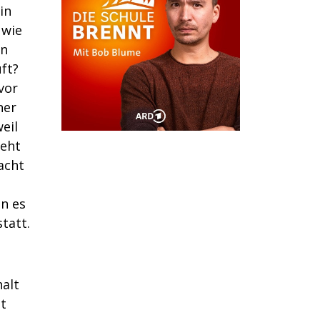
in
 wie
in
ft?
vor
ner
eil
geht
acht
n es
tatt.
alt
st