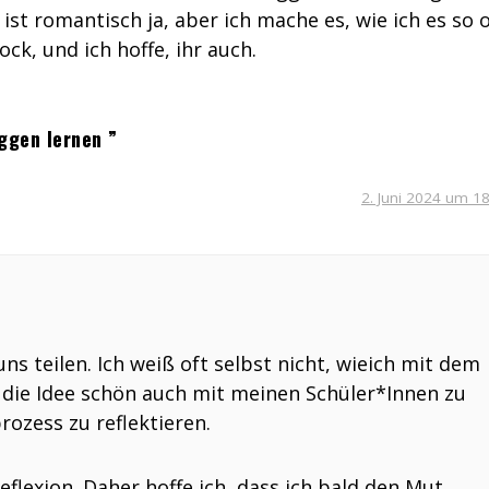
ist romantisch ja, aber ich mache es, wie ich es so o
ck, und ich hoffe, ihr auch.
ggen lernen ”
2. Juni 2024 um 1
ns teilen. Ich weiß oft selbst nicht, wieich mit dem
r die Idee schön auch mit meinen Schüler*Innen zu
ozess zu reflektieren.
eflexion. Daher hoffe ich, dass ich bald den Mut