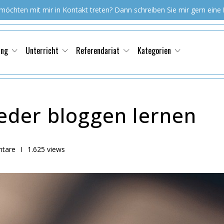
 möchten mit mir in Kontakt treten? Dann schreiben Sie mir gern eine
ung
Unterricht
Referendariat
Kategorien
eder bloggen lernen
tare
I
1.625 views