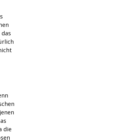
as
rmen
 das
ürlich
nicht
enn
ischen
jenen
das
a die
osen