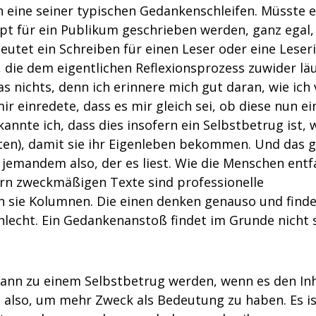
n eine seiner typischen Gedankenschleifen. Müsste e
t für ein Publikum geschrieben werden, ganz egal,
eutet ein Schreiben für einen Leser oder eine Leser
 die dem eigentlichen Reflexionsprozess zuwider läu
as nichts, denn ich erinnere mich gut daran, wie ich 
r einredete, dass es mir gleich sei, ob diese nun ei
annte ich, dass dies insofern ein Selbstbetrug ist, w
ten), damit sie ihr Eigenleben bekommen. Und das 
 jemandem also, der es liest. Wie die Menschen entf
tern zweckmäßigen Texte sind professionelle
n sie Kolumnen. Die einen denken genauso und finde
chlecht. Ein Gedankenanstoß findet im Grunde nicht s
kann zu einem Selbstbetrug werden, wenn es den Inh
n also, um mehr Zweck als Bedeutung zu haben. Es i