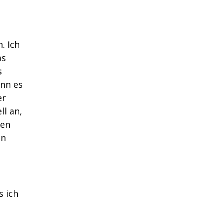
. Ich
as
s
enn es
er
ll an,
ren
In
s ich