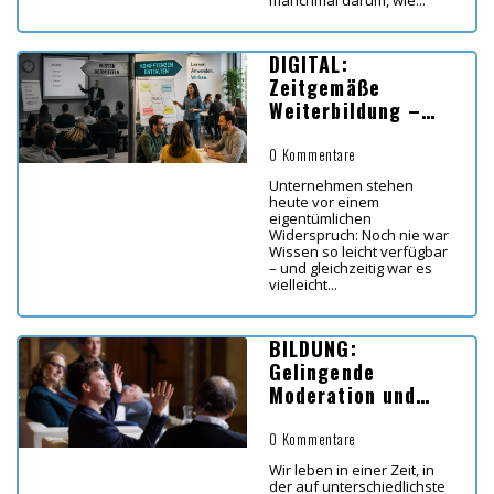
DIGITAL:
Zeitgemäße
Weiterbildung –
Koordinaten für
Lernen in Zeiten
0 Kommentare
von KI
Unternehmen stehen
heute vor einem
eigentümlichen
Widerspruch: Noch nie war
Wissen so leicht verfügbar
– und gleichzeitig war es
vielleicht...
BILDUNG:
Gelingende
Moderation und
Diskussion im
Bildungsbereich
0 Kommentare
Wir leben in einer Zeit, in
der auf unterschiedlichste