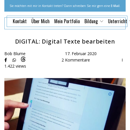
Sie möchten mit mir in Kontakt treten? Dann schreiben Sie mir gern eine
E-Mail
.
Kontakt
Über Mich
Mein Portfolio
Bildung
Unterricht
DIGITAL: Digital Texte bearbeiten
Bob Blume
17. Februar 2020
2 Kommentare
I
1.422 views