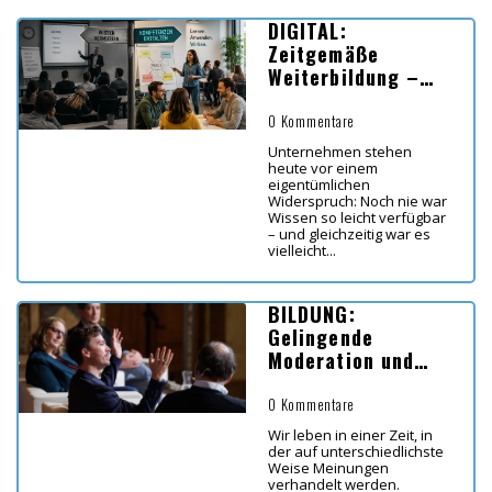
DIGITAL:
Zeitgemäße
Weiterbildung –
Koordinaten für
Lernen in Zeiten
0 Kommentare
von KI
Unternehmen stehen
heute vor einem
eigentümlichen
Widerspruch: Noch nie war
Wissen so leicht verfügbar
– und gleichzeitig war es
vielleicht...
BILDUNG:
Gelingende
Moderation und
Diskussion im
Bildungsbereich
0 Kommentare
Wir leben in einer Zeit, in
der auf unterschiedlichste
Weise Meinungen
verhandelt werden.