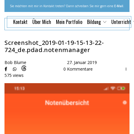
Sie möchten mit mir in Kontakt treten? Dann schreiben Sie mir gern eine
E-Mail
.
Kontakt
Über Mich
Mein Portfolio
Bildung
Unterricht
Screenshot_2019-01-19-15-13-22-
724_de.pdad.notenmanager
Bob Blume
27. Januar 2019
0 Kommentare
I
575 views