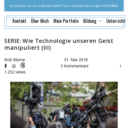
Sie möchten mit mir in Kontakt treten? Dann schreiben Sie mir gern eine
E-Mail
.
Kontakt
Über Mich
Mein Portfolio
Bildung
Unterricht
SERIE: Wie Technologie unseren Geist
manipuliert (III)
Bob Blume
31. Mai 2018
3 Kommentare
I
1.252 views