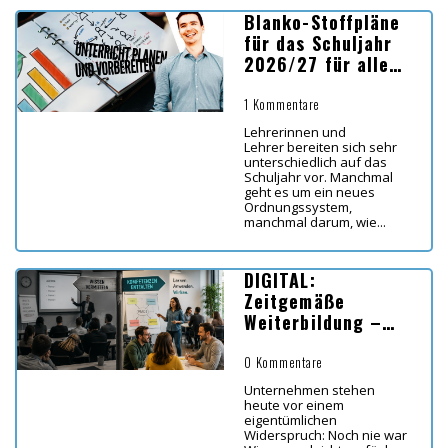
Blanko-Stoffpläne
für das Schuljahr
2026/27 für alle
Bundesländer
1 Kommentare
Lehrerinnen und
Lehrer bereiten sich sehr
unterschiedlich auf das
Schuljahr vor. Manchmal
geht es um ein neues
Ordnungssystem,
manchmal darum, wie...
DIGITAL:
Zeitgemäße
Weiterbildung –
Koordinaten für
Lernen in Zeiten
0 Kommentare
von KI
Unternehmen stehen
heute vor einem
eigentümlichen
Widerspruch: Noch nie war