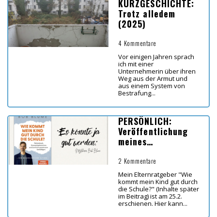
KURZGESCHICHTE:
Trotz alledem
(2025)
4 Kommentare
Vor einigen Jahren sprach
ich mit einer
Unternehmerin über ihren
Weg aus der Armut und
aus einem System von
Bestrafung...
PERSÖNLICH:
Veröffentlichung
meines
Elternbuches "Wie
kommt mein Kind
2 Kommentare
gut durch die
Mein Elternratgeber "Wie
Schule?"
kommt mein Kind gut durch
die Schule?" (Inhalte später
im Beitrag) ist am 25.2.
erschienen. Hier kann...