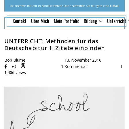
Sie möchten mit mir in Kontakt treten? Dann schreiben Sie mir gern eine
E-Mail
.
Kontakt
Über Mich
Mein Portfolio
Bildung
Unterricht
UNTERRICHT: Methoden für das
Deutschabitur 1: Zitate einbinden
Bob Blume
13. November 2016
1 Kommentar
I
1.406 views