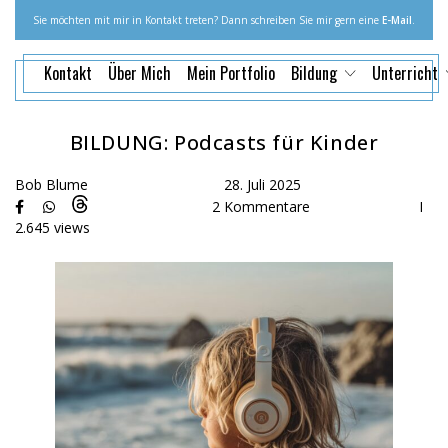
Sie möchten mit mir in Kontakt treten? Dann schreiben Sie mir gern eine
E-Mail
.
Kontakt
Über Mich
Mein Portfolio
Bildung
Unterricht
BILDUNG: Podcasts für Kinder
Bob Blume
28. Juli 2025
2 Kommentare
I
2.645 views