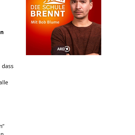
en
, dass
alle
n“
n,