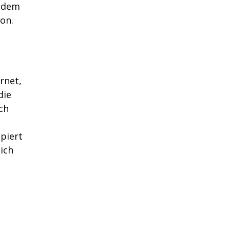
s dem
on.
rnet,
die
ch
piert
ich