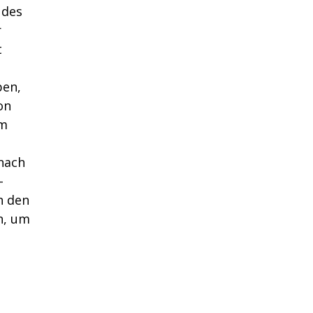
 des
r
t
ben,
on
um
 nach
-
n den
n, um