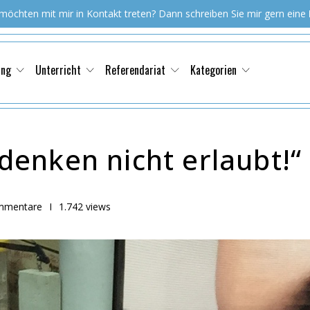
 möchten mit mir in Kontakt treten? Dann schreiben Sie mir gern eine
ung
Unterricht
Referendariat
Kategorien
enken nicht erlaubt!“
mmentare
I
1.742 views