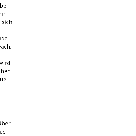
be.
ir
 sich
nde
Fach,
wird
eben
tue
über
aus