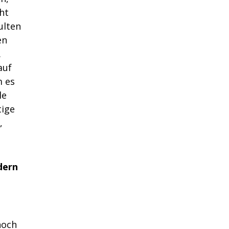
cht
ulten
en
.
auf
m es
le
tige
,
dern
noch