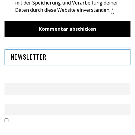
mit der Speicherung und Verarbeitung deiner
Daten durch diese Website einverstanden.
*
NEWSLETTER
Name
Email
Mit der Nutzung dieses Formulars erklärst du dich mit der
Speicherung und Verarbeitung deiner Daten durch diese Website
einverstanden.