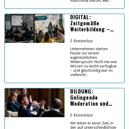
manchmal darum, wie...
DIGITAL:
Zeitgemäße
Weiterbildung –
Koordinaten für
Lernen in Zeiten
0 Kommentare
von KI
Unternehmen stehen
heute vor einem
eigentümlichen
Widerspruch: Noch nie war
Wissen so leicht verfügbar
– und gleichzeitig war es
vielleicht...
BILDUNG:
Gelingende
Moderation und
Diskussion im
Bildungsbereich
0 Kommentare
Wir leben in einer Zeit, in
der auf unterschiedlichste