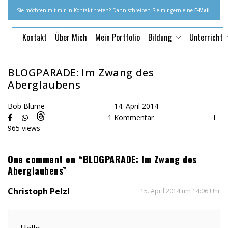
Sie möchten mit mir in Kontakt treten? Dann schreiben Sie mir gern eine
E-Mail
.
Kontakt
Über Mich
Mein Portfolio
Bildung
Unterricht
BLOGPARADE: Im Zwang des
Aberglaubens
Bob Blume
14. April 2014
1 Kommentar
I
965 views
One comment on “BLOGPARADE: Im Zwang des
Aberglaubens”
Christoph Pelzl
15. April 2014 um 14:06 Uhr