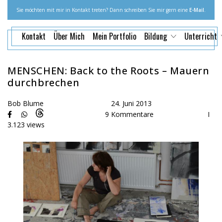
Sie möchten mit mir in Kontakt treten? Dann schreiben Sie mir gern eine
E-Mail
.
Kontakt
Über Mich
Mein Portfolio
Bildung
Unterricht
MENSCHEN: Back to the Roots – Mauern
durchbrechen
Bob Blume
24. Juni 2013
9 Kommentare
I
3.123 views