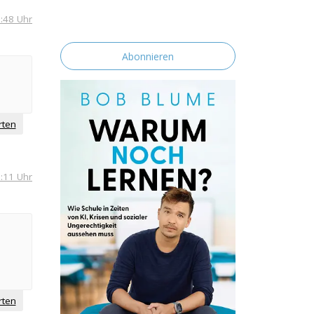
erklärst du dich mit der Speicherung und
Verarbeitung deiner Daten durch diese
:48 Uhr
Website einverstanden.
rten
:11 Uhr
rten