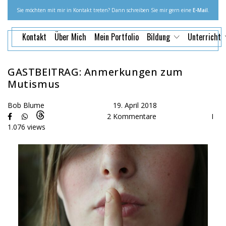
Sie möchten mit mir in Kontakt treten? Dann schreiben Sie mir gern eine
E-Mail
.
Kontakt
Über Mich
Mein Portfolio
Bildung
Unterricht
GASTBEITRAG: Anmerkungen zum
Mutismus
Bob Blume
19. April 2018
2 Kommentare
I
1.076 views