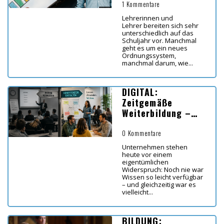
1 Kommentare
Lehrerinnen und
Lehrer bereiten sich sehr
unterschiedlich auf das
Schuljahr vor. Manchmal
geht es um ein neues
Ordnungssystem,
manchmal darum, wie...
DIGITAL:
Zeitgemäße
Weiterbildung –
Koordinaten für
Lernen in Zeiten
0 Kommentare
von KI
Unternehmen stehen
heute vor einem
eigentümlichen
Widerspruch: Noch nie war
Wissen so leicht verfügbar
– und gleichzeitig war es
vielleicht...
BILDUNG: