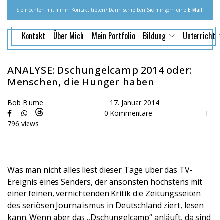
Sie möchten mit mir in Kontakt treten? Dann schreiben Sie mir gern eine
E-Mail
.
Kontakt
Über Mich
Mein Portfolio
Bildung
Unterricht
ANALYSE: Dschungelcamp 2014 oder:
Menschen, die Hunger haben
Bob Blume
17. Januar 2014
0 Kommentare
I
796 views
Was man nicht alles liest dieser Tage über das TV-
Ereignis eines Senders, der ansonsten höchstens mit
einer feinen, vernichtenden Kritik die Zeitungsseiten
des seriösen Journalismus in Deutschland ziert, lesen
kann. Wenn aber das „Dschungelcamp“ anläuft, da sind