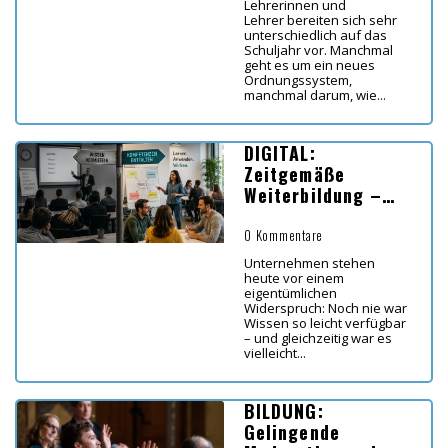
Lehrerinnen und
Lehrer bereiten sich sehr
unterschiedlich auf das
Schuljahr vor. Manchmal
geht es um ein neues
Ordnungssystem,
manchmal darum, wie...
DIGITAL:
Zeitgemäße
Weiterbildung –
Koordinaten für
Lernen in Zeiten
0 Kommentare
von KI
Unternehmen stehen
heute vor einem
eigentümlichen
Widerspruch: Noch nie war
Wissen so leicht verfügbar
– und gleichzeitig war es
vielleicht...
BILDUNG:
Gelingende