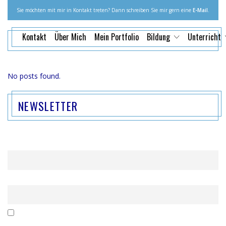
Sie möchten mit mir in Kontakt treten? Dann schreiben Sie mir gern eine
E-Mail
.
Kontakt
Über Mich
Mein Portfolio
Bildung
Unterricht
No posts found.
NEWSLETTER
Name
Email
Mit der Nutzung dieses Formulars erklärst du dich mit der
Speicherung und Verarbeitung deiner Daten durch diese Website