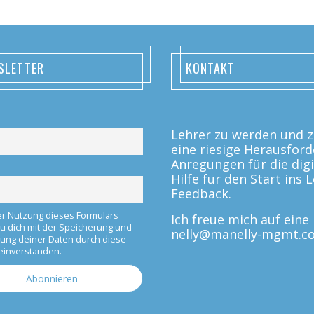
SLETTER
KONTAKT
Lehrer zu werden und zu
eine riesige Herausford
Anregungen für die digi
Hilfe für den Start ins
Feedback.
er Nutzung dieses Formulars
Ich freue mich auf ein
du dich mit der Speicherung und
nelly@manelly-mgmt.c
tung deiner Daten durch diese
einverstanden.