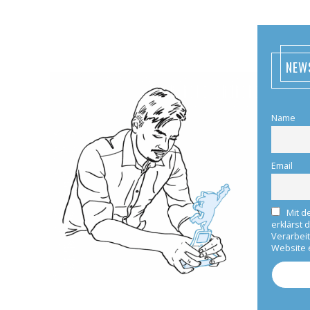
NEW
Name
Email
Mit d
erklärst 
Verarbei
Website 