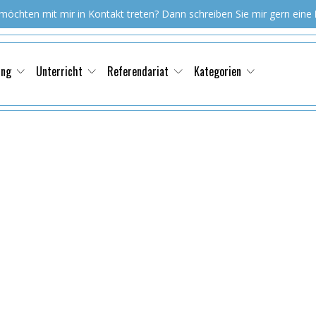
 möchten mit mir in Kontakt treten? Dann schreiben Sie mir gern eine
ung
Unterricht
Referendariat
Kategorien