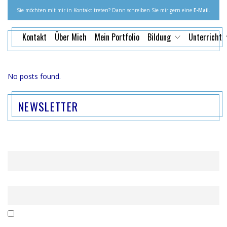
Sie möchten mit mir in Kontakt treten? Dann schreiben Sie mir gern eine
E-Mail
.
Kontakt
Über Mich
Mein Portfolio
Bildung
Unterricht
No posts found.
NEWSLETTER
Name
Email
Mit der Nutzung dieses Formulars erklärst du dich mit der
Speicherung und Verarbeitung deiner Daten durch diese Website