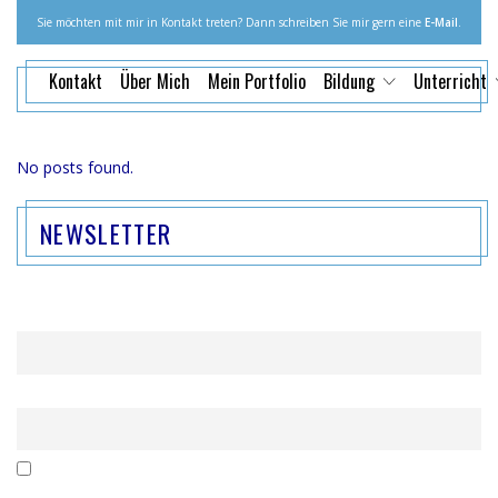
Sie möchten mit mir in Kontakt treten? Dann schreiben Sie mir gern eine
E-Mail
.
Kontakt
Über Mich
Mein Portfolio
Bildung
Unterricht
No posts found.
NEWSLETTER
Name
Email
Mit der Nutzung dieses Formulars erklärst du dich mit der
Speicherung und Verarbeitung deiner Daten durch diese Website