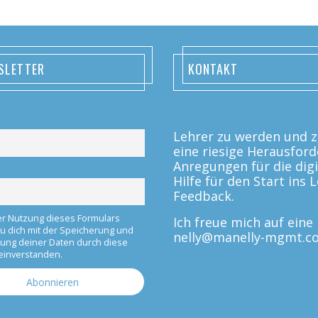
SLETTER
KONTAKT
Lehrer zu werden und zu
eine riesige Herausford
Anregungen für die digi
Hilfe für den Start ins
Feedback.
er Nutzung dieses Formulars
Ich freue mich auf ein
du dich mit der Speicherung und
nelly@manelly-mgmt.c
tung deiner Daten durch diese
einverstanden.