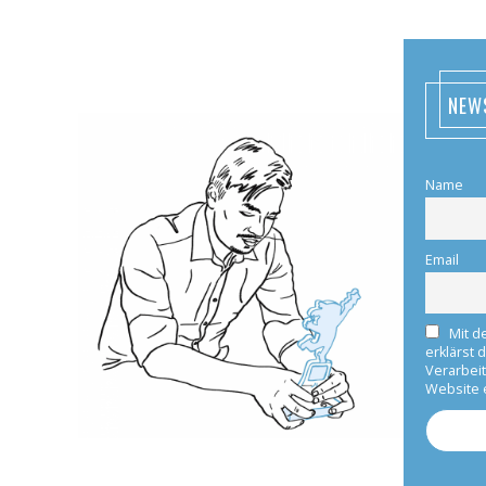
NEW
Name
Email
Mit d
erklärst 
Verarbei
Website 