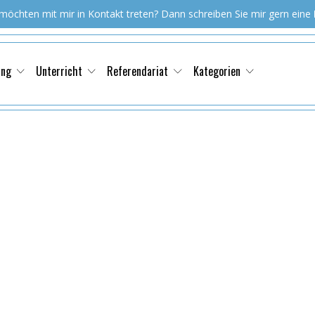
 möchten mit mir in Kontakt treten? Dann schreiben Sie mir gern eine
ung
Unterricht
Referendariat
Kategorien