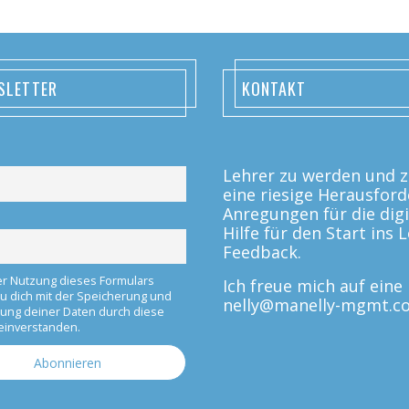
SLETTER
KONTAKT
Lehrer zu werden und zu
eine riesige Herausford
Anregungen für die digi
Hilfe für den Start ins
Feedback.
er Nutzung dieses Formulars
Ich freue mich auf ein
du dich mit der Speicherung und
nelly@manelly-mgmt.c
tung deiner Daten durch diese
einverstanden.