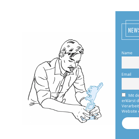
NEW
Name
Email
Mit d
erklärst 
Verarbei
Website 