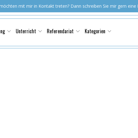
 möchten mit mir in Kontakt treten? Dann schreiben Sie mir gern eine
ung
Unterricht
Referendariat
Kategorien