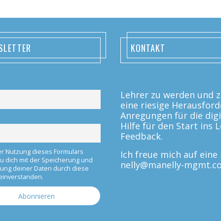
SLETTER
KONTAKT
Lehrer zu werden und zu
eine riesige Herausford
Anregungen für die digi
Hilfe für den Start ins
Feedback.
er Nutzung dieses Formulars
Ich freue mich auf ein
du dich mit der Speicherung und
nelly@manelly-mgmt.c
tung deiner Daten durch diese
einverstanden.