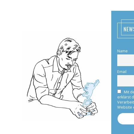
NEW
Name
Email
Mit d
erklärst 
Verarbei
Website 