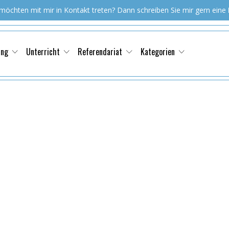
 möchten mit mir in Kontakt treten? Dann schreiben Sie mir gern eine
ung
Unterricht
Referendariat
Kategorien