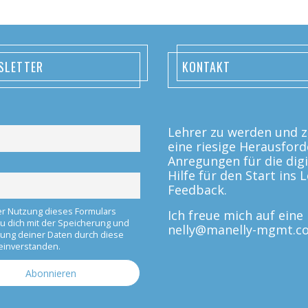
SLETTER
KONTAKT
Lehrer zu werden und zu
eine riesige Herausford
Anregungen für die digi
Hilfe für den Start ins
Feedback.
er Nutzung dieses Formulars
Ich freue mich auf ein
du dich mit der Speicherung und
nelly@manelly-mgmt.c
tung deiner Daten durch diese
einverstanden.