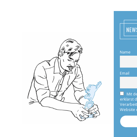
NEW
Name
Email
Mit d
erklärst 
Verarbei
Website 