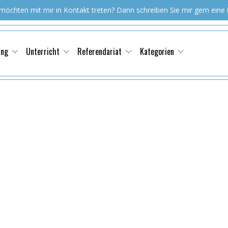
 möchten mit mir in Kontakt treten? Dann schreiben Sie mir gern eine
ung
Unterricht
Referendariat
Kategorien