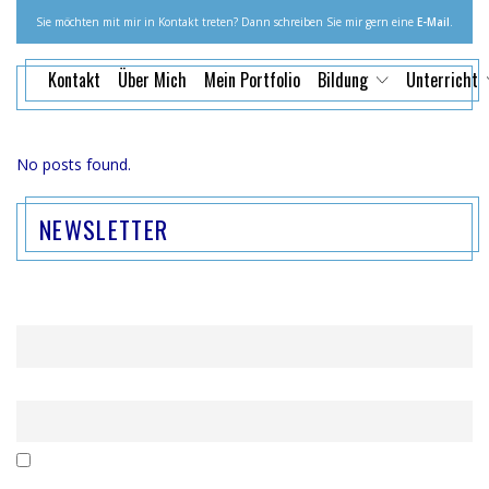
Sie möchten mit mir in Kontakt treten? Dann schreiben Sie mir gern eine
E-Mail
.
Kontakt
Über Mich
Mein Portfolio
Bildung
Unterricht
No posts found.
NEWSLETTER
Name
Email
Mit der Nutzung dieses Formulars erklärst du dich mit der
Speicherung und Verarbeitung deiner Daten durch diese Website