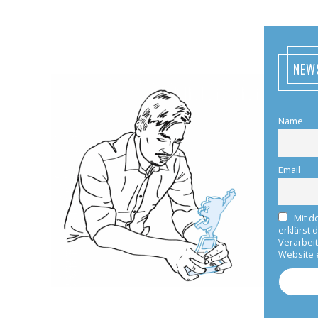
NEW
Name
Email
Mit d
erklärst 
Verarbei
Website 