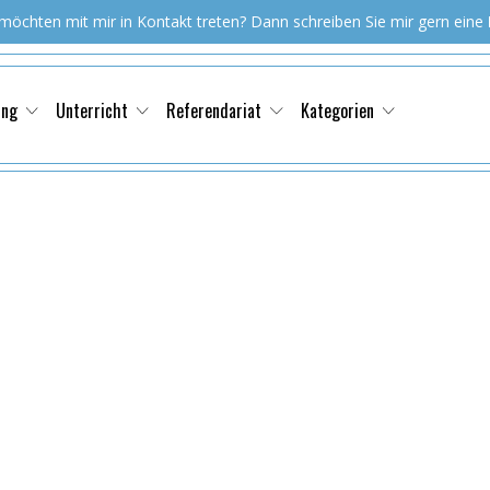
 möchten mit mir in Kontakt treten? Dann schreiben Sie mir gern eine
ung
Unterricht
Referendariat
Kategorien