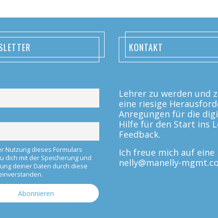
SLETTER
KONTAKT
Lehrer zu werden und zu
eine riesige Herausford
Anregungen für die digi
Hilfe für den Start ins
Feedback.
er Nutzung dieses Formulars
Ich freue mich auf ein
du dich mit der Speicherung und
nelly@manelly-mgmt.c
tung deiner Daten durch diese
einverstanden.